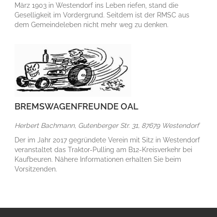
März 1903 in Westendorf ins Leben riefen, stand die
Geselligkeit im Vordergrund. Seitdem ist der RMSC aus
dem Gemeindeleben nicht mehr weg zu denken.
BREMSWAGENFREUNDE OAL
Herbert Bachmann, Gutenberger Str. 31, 87679 Westendorf
Der im Jahr 2017 gegründete Verein mit Sitz in Westendorf
veranstaltet das Traktor-Pulling am B12-Kreisverkehr bei
Kaufbeuren. Nähere Informationen erhalten Sie beim
Vorsitzenden.