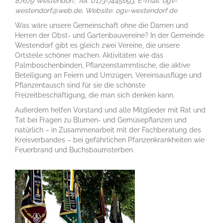
87679 Westendorf, Tel. 0173-7445693, E-mail: ogv-
westendorf@web.de, Website: ogv-westendorf.de
Was wäre unsere Gemeinschaft ohne die Damen und
Herren der Obst- und Gartenbauvereine? In der Gemeinde
Westendorf gibt es gleich zwei Vereine, die unsere
Ortsteile schöner machen. Aktivitäten wie das
Palmboschenbinden, Pflanzenstammtische, die aktive
Beteiligung an Feiern und Umzügen, Vereinsausflüge und
Pflanzentausch sind für sie die schönste
Freizeitbeschäftigung, die man sich denken kann.
Außerdem helfen Vorstand und alle Mitglieder mit Rat und
Tat bei Fragen zu Blumen- und Gemüsepflanzen und
natürlich – in Zusammenarbeit mit der Fachberatung des
Kreisverbandes – bei gefährlichen Pfanzenkrankheiten wie
Feuerbrand und Buchsbaumsterben.