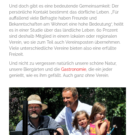
Und doch gibt es eine bedeutende Gemeinsamkeit: Der
persönliche Kontakt bestimmt das dörfliche Leben. „Für
auffallend viele Befragte haben Freunde und
Bekanntschaften am Wohnort eine hohe Bedeutung“, heißt
es in einer Studie über das ländliche Leben. 60 Prozent
sind deshalb Mitglied in einem lokalen oder regionalen
Verein, wo sie zum Teil auch Vereinsposten übernehmen.
Viele unterschiedliche Vereine bieten also eine erfüllte
Freizeit.
Und nicht zu vergessen natürlich unsere schöne Natur,
unsere Biergärten und die
Gastronomie
, die ein jeder
genießt, wie es ihm gefällt. Auch ganz ohne Verein.