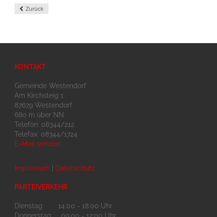
Zurück
KONTAKT
Gemeinde Westendorf
Am Kirchsteig 1
87679 Westendorf
680 m über NN
Telefon: 08344/212
Telefax: 08344/1724
E-Mail senden
Impressum
|
Datenschutz
PARTEIVERKEHR
Dienstag 14:00 - 18:00 Uhr
Donnerstag 09:00 - 12:00 Uhr